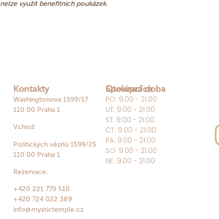
nelze využít benefitních poukázek.
Kontakty
Otevírací doba
Spolupráce
PO: 9:00 - 21:00
Washingtonova 1599/17
UT: 9:00 - 21:00
110 00 Praha 1
ST: 9:00 - 21:00
Vchod:
ČT: 9:00 - 21:00
PA: 9:00 - 21:00
Politických vězňů 1599/25
SO: 9:00 - 21:00
110 00 Praha 1
NE: 9:00 - 21:00
Rezervace:
+420 221 779 510
+420 724 022 389
info@mystictemple.cz