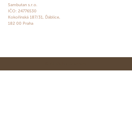
Sambutan s.r.o.
IČO: 24776530
Kokořínská 187/31, Ďáblice,
182 00 Praha
© All Rights Reserved.