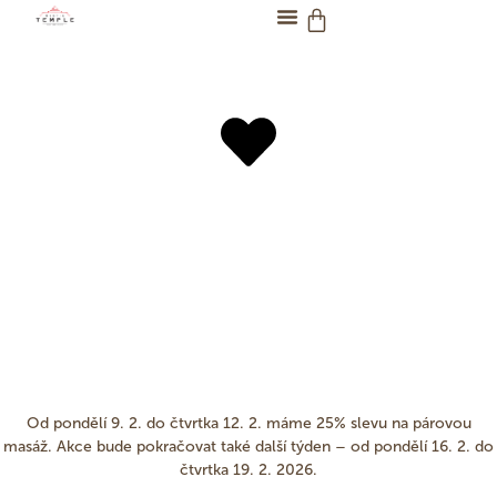
Valentýnská akce
Zvýhodněná cena párových masáží
Rezervovat termín
Od
pondělí 9. 2. do čtvrtka 12. 2.
máme
25% slevu na párovou
masáž
. Akce bude pokračovat také
další týden – od pondělí 16. 2. do
čtvrtka 19. 2. 2026.