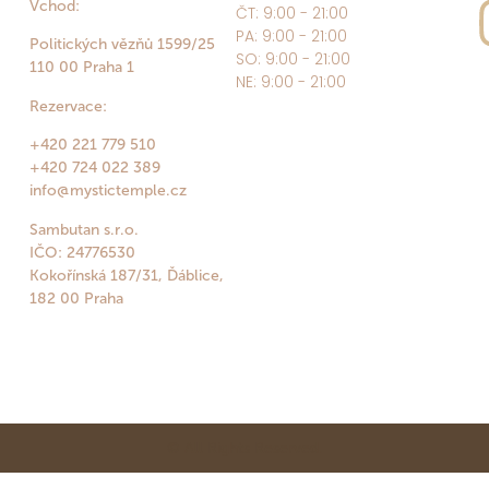
Vchod:
ČT: 9:00 - 21:00
PA: 9:00 - 21:00
Politických vězňů 1599/25
SO: 9:00 - 21:00
110 00 Praha 1
NE: 9:00 - 21:00
Rezervace:
+420 221 779 510
+420 724 022 389
info@mystictemple.cz
Sambutan s.r.o.
IČO: 24776530
Kokořínská 187/31, Ďáblice,
182 00 Praha
© All Rights Reserved.