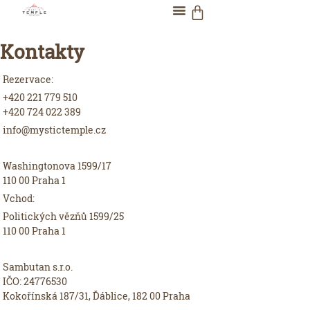
Kontakty
Rezervace:
+420 221 779 510
+420 724 022 389
info@mystictemple.cz
Washingtonova 1599/17
110 00 Praha 1
Vchod:
Politických vězňů 1599/25
110 00 Praha 1
Sambutan s.r.o.
IČO: 24776530
Kokořínská 187/31, Ďáblice, 182 00 Praha